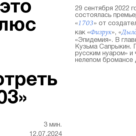
это
29 сентября 2022 г
состоялась премье
плюс
1703
«
» от создате
Физрук
Дыл
как «
», «
«Эпидемия». В гла
Кузьма Сапрыкин. 
русским нуаром» и 
нелепом бромансе 
отреть
03»
3 мин.
12.07.2024