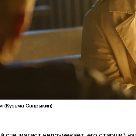
м (Кузьма Сапрыкин)
й специалист недоумевает, его старший на