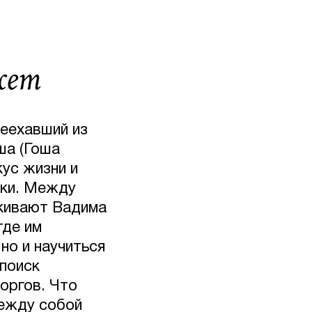
жет
еехавший из
ша (Гоша
кус жизни и
аки. Между
лкивают Вадима
где им
но и научиться
поиск
оргов. Что
между собой