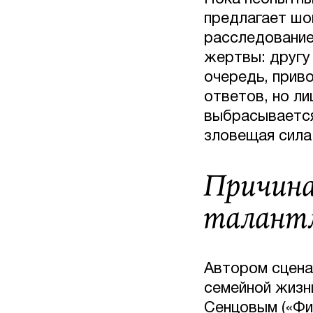
предлагает шо
расследование
жертвы: другу
очередь, прив
ответов, но л
выбрасывается
зловещая сила
Причина
талантл
Автором сцена
семейной жизн
Сенцовым («Фи