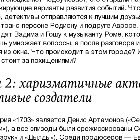
кирующие варианты развития событий. Чт
, детективы отправляются к лучшим друзь
 транс-персоне Родиону и подруге Авроре. 
одят Вадима и Гошу к музыканту Роме, кот
ишь умножает вопросы, а после разговора и
 из окна. Что происходит в этом городе? И
 стоит за похищениями?
 2: харизматичные акт
ивые создатели
рия «1703» является Денис Артамонов («С
и»), а все эпизоды были срежиссированы С
зрук» и «Дылды»). Среди продюсеров — Е