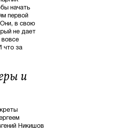
обы начать
ям первой
Они, в свою
орый не дает
 вовсе
 что за
еры и
екреты
ергеем
вгений Никишов