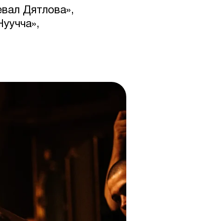
вал Дятлова»,
Нуучча»,