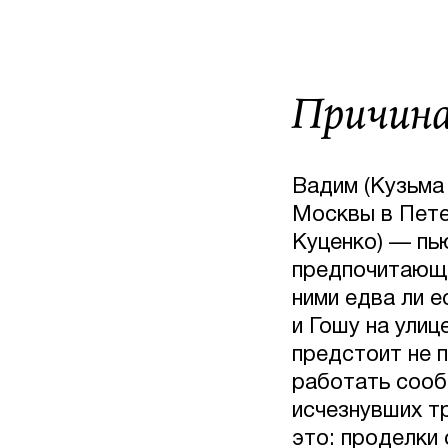
Причина
Вадим (Кузьма
Москвы в Пете
Куценко) — пь
предпочитающ
ними едва ли 
и Гошу на улиц
предстоит не п
работать сооб
исчезнувших т
это: проделки