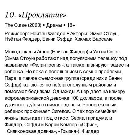
10. «
Проклятие
»
The Curse (2023) • Драмы • 18+
Режиссер: Нэйтан Филдер • Актеры: Эмма Стоун,
Нэйтан Филдер, Бенни Сэфди, Хикмах Варсаме
Молодожены Ашер (Нэйтан Филдер) и Уитни Сигел
(Эмма Стоун) работают над популярным телешоу под
названием «Филантропия», а также планируют завести
ребенка. Но пока с пополнением в семье проблемы.
Пара, а также съемочная группа (среди них и Бенни
Сэфди) катаются по неблагополучным районам и
помогают беднякам. Однажды Ашер дает на камеру
афроамериканской девочке 100 долларов, а после
удачного дубля отнимает деньги. Рассерженный
ребенок проклинает Сигелов. С тех пор семейная
жизнь пары идет под откос. Сериал придумали
Филдер, Сэфди и Кэрри Кемпер («Офис»,
«Силиконовая долина», «Грызня»). Филдер