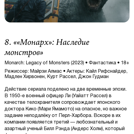
8. «
«Монарх»: Наследие
монстров
»
Monarch: Legacy of Monsters (2023) • Фантастика • 18+
Режиссер: Майрзи Алмас • Актеры: Кайл Рифснайдер,
Мадлен Хирвонен, Курт Рассел, Джон Гудман
Действие сериала поделено на две временные эпохи.
В 1950-е военный офицер Ли (Уайатт Рассел) в
качестве телохранителя сопровождает японского
доктора Кико (Мари Ямамото) на опасное, но важное
задание неподалёку от Перл-Харбора. Вскоре в их
компании появляется третий — любознательный и
азартный ученый Билл Рэнда (Андерс Холм), который