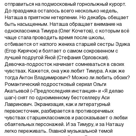
отправиться на подмосковный горнолыжный курорт.
До праздника осталось всего несколько недель,
Наташа в приятном нетерпении. Но декабрь обещает
быть насыщенным. Наташа обращает внимание на
одноклассника Тимура (Олег Кочетов), с которым всё
чаще стала проводить время после школы,
отбивается от наглого жениха старшей сестры Эдика
(Егор Кирячок) и болтает о самом сокровенном с
лучшей подругой Яной (Стефания Орловская).
Девочка-подросток начинает сомневаться в своих
чувствах. Кажется, она уже любит Тимура. А как же
тогда Антон Владимирович? Можно ли любить обоих?
Романтический подростковый сериал Ольги
Акатьевой («Предпоследняя инстанция» и «Я делаю
шаг») снят по одноименному бестселлеру Аси
Лавринович. Экранизация, как и литературный
первоисточник, разбирается в противоречивых
чувствах старшеклассников и рассказывает о любви
обаятельных персонажей. И за Тимуру, и за Наташу
легко переживать. Главной музыкальной темой