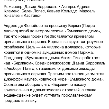
Berlín (2023) • Боевики
Режиссер: Давид Баррокаль • Актеры: Адриан
Кламенс, Белен Лопес, Хавьер Кольядо, Марсель
Гонзалез и Кастанон
Андрес де Фонойосе по прозвищу Берлин (Педро
Алонсо) погиб во втором сезоне «Бумажного дома»,
так что новый проект Netflix является приквелом
оригинального сериала. Берлин планирует хитроумное
ограбление. Цель — 44 миллиона долларов, которые
хранятся в одном из аукционных домов Парижа.
Продюсер «Бумажного дома» Алекс Пина работает
над «Берлином». Среди режиссеров: Давид Баррокаль
и Альберт Пинто, ставившие отдельные эпизоды
оригинального сериала. Третьим постановщиком стал
Джеффри Каупер, новичок в мире «Бумажного дома».
Создатели обещают, что «Берлин» по накалу
криминальных и драматических страстей, а также
экшен-сцен не будет уступать прославленному
предшественнику.