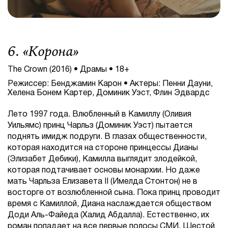
6. «
Корона
»
The Crown (2016) • Драмы • 18+
Режиссер: Бенджамин Карон • Актеры: Пенни Дауни,
Хелена Бонем Картер, Доминик Уэст, Флин Эдвардс
Лето 1997 года. Влюбленный в Камиллу (Оливия
Уильямс) принц Чарльз (Доминик Уэст) пытается
поднять имидж подруги. В глазах общественности,
которая находится на стороне принцессы Дианы
(Элизабет Дебики), Камилла выглядит злодейкой,
которая подтачивает основы монархии. Но даже
мать Чарльза Елизавета II (Имелда Стонтон) не в
восторге от возлюбленной сына. Пока принц проводит
время с Камиллой, Диана наслаждается обществом
Доди Аль-Файеда (Халид Абдалла). Естественно, их
роман попадает на все первые полосы СМИ. Шестой