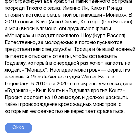
фотографирует все красоты таинственного острова
посреди Тихого океана. Именно Ли, Кико и Рэнда
стояли у истоков секретной организации «Монарх». В
2010-е юные Кейт (Анна Савай), Кентаро (Рен Ватабе)
и Мэй (Кирси Клемонс) обнаруживают файлы
«Монарха» и находят пожилого Шоу (Курт Рассел).
Естественно, за молодежью в погоню пускаются
представители спецслужбы. Троица и бывший военный
пытается отыскать ответы, чтобы остановить
Годзиллу, который в очередной раз хочет напасть на
людей. «”Монарх”: Наследие монстров» — сериал из
вселенной MonsterVerse студий Warner Bros. и
Legendary. В 2010-е и 2020-е на экраны уже выходили
«Годзилла», «Кинг-Конг» и «Годзилла против Конга».
Проект состоит из 10 эпизодов и должен раскрыть
тайны происхождения кровожадных монстров, с
которыми человечество не перестает сражаться.
Okko