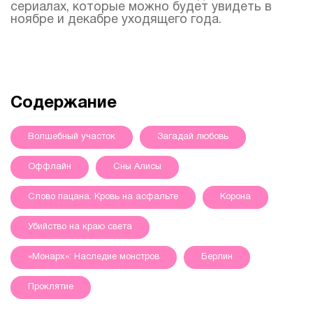
сериалах, которые можно будет увидеть в
ноябре и декабре уходящего года.
Содержание
Волшебный участок
Загадай любовь
Оффлайн
Сны Алисы
Слово пацана. Кровь на асфальте
Корона
Убийство на краю света
«Монарх»: Наследие монстров
Берлин
Проклятие