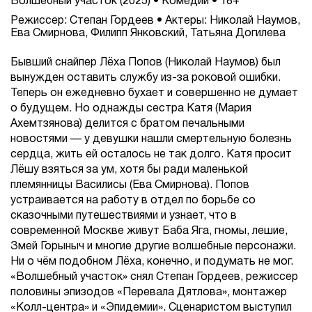
Волшебный участок (2025) • Комедии • 18+
Режиссер: Степан Гордеев • Актеры: Николай Наумов,
Ева Смирнова, Филипп Янковский, Татьяна Догилева
Бывший снайпер Лёха Попов (Николай Наумов) был
вынужден оставить службу из-за роковой ошибки.
Теперь он ежедневно бухает и совершенно не думает
о будущем. Но однажды сестра Катя (Мария
Ахемтзянова) делится с братом печальными
новостями — у девушки нашли смертельную болезнь
сердца, жить ей осталось не так долго. Катя просит
Лёшу взяться за ум, хотя бы ради маленькой
племянницы Василисы (Ева Смирнова). Попов
устраивается на работу в отдел по борьбе со
сказочными путешествиями и узнает, что в
современной Москве живут Баба Яга, гномы, лешие,
Змей Горыныч и многие другие волшебные персонажи.
Ни о чём подобном Лёха, конечно, и подумать не мог.
«Волшебный участок» снял Степан Гордеев, режиссер
половины эпизодов «Перевала Дятлова», монтажер
«Колл-центра» и «Эпидемии». Сценаристом выступил