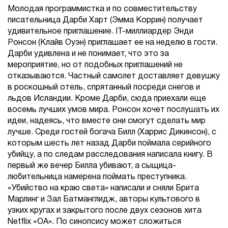
Молодая программистка и по совместительству
писательница Дарби Харт (Эмма Коррин) получает
удивительное приглашение. IT-миллиардер Энди
Ронсон (Клайв Оуэн) приглашает ее на неделю в гости.
Дарби удивлена и не понимает, что это за
мероприятие, но от подобных приглашений не
отказываются. Частный самолет доставляет девушку
в роскошный отель, спрятанный посреди снегов и
льдов Исландии. Кроме Дарби, сюда приехали еще
восемь лучших умов мира. Ронсон хочет послушать их
идеи, надеясь, что вместе они смогут сделать мир
лучше. Среди гостей богача Билл (Харрис Дикинсон), с
которым шесть лет назад Дарби поймала серийного
убийцу, а по следам расследования написала книгу. В
первый же вечер Билла убивают, а сыщица-
любительница намерена поймать преступника.
«Убийство на краю света» написали и сняли Брита
Марлинг и Зал Батманглидж, авторы культового в
узких кругах и закрытого после двух сезонов хита
Netflix «ОА». По синопсису может сложиться