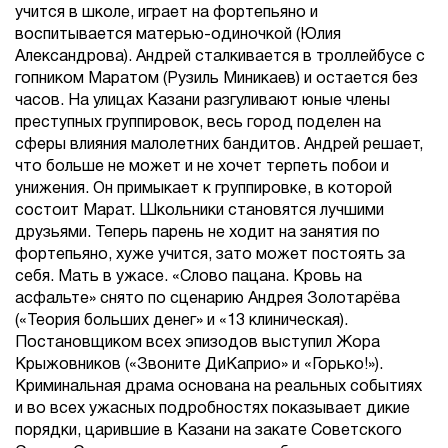
учится в школе, играет на фортепьяно и
воспитывается матерью-одиночкой (Юлия
Александрова). Андрей сталкивается в троллейбусе с
гопником Маратом (Рузиль Миникаев) и остается без
часов. На улицах Казани разгуливают юные члены
преступных группировок, весь город поделен на
сферы влияния малолетних бандитов. Андрей решает,
что больше не может и не хочет терпеть побои и
унижения. Он примыкает к группировке, в которой
состоит Марат. Школьники становятся лучшими
друзьями. Теперь парень не ходит на занятия по
фортепьяно, хуже учится, зато может постоять за
себя. Мать в ужасе. «Слово пацана. Кровь на
асфальте» снято по сценарию Андрея Золотарёва
(«Теория больших денег» и «13 клиническая).
Постановщиком всех эпизодов выступил Жора
Крыжовников («Звоните ДиКаприо» и «Горько!»).
Криминальная драма основана на реальных событиях
и во всех ужасных подробностях показывает дикие
порядки, царившие в Казани на закате Советского