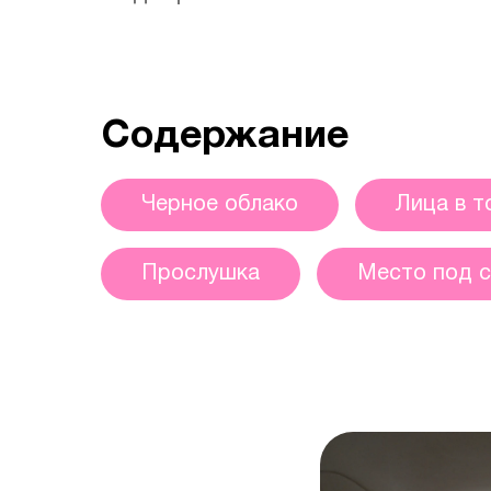
Содержание
Черное облако
Лица в т
Прослушка
Место под 