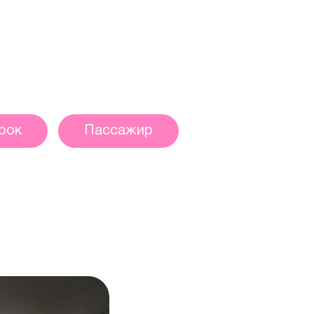
рок
Пассажир