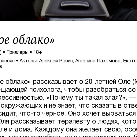
ое облако
»
) • Триллеры • 18+
несян • Актеры: Алексей Розин, Ангелина Пахомова, Екат
в
е облако» рассказывает о 20-летней Оле (
ещающей психолога, чтобы разобраться со
рессивностью. «Почему ты такая злая?», — 
окружающих и не знает, что сказать в отв
сидит, что-то черное. Оно хочет вырваться
ля рассказывает терапевту о людях, кото
коле и дома. Каждому она желает свою, ос