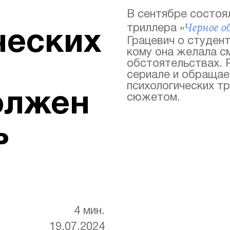
В сентябре состоя
Черное о
триллера «
ческих
Грацевич о студент
кому она желала с
обстоятельствах. 
сериале и обращае
психологических т
олжен
сюжетом.
ь
4 мин.
19.07.2024