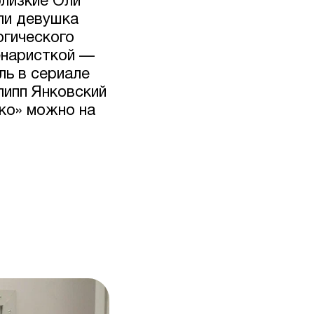
близкие Оли
ли девушка
огического
ценаристкой —
ль в сериале
липп Янковский
ко» можно на