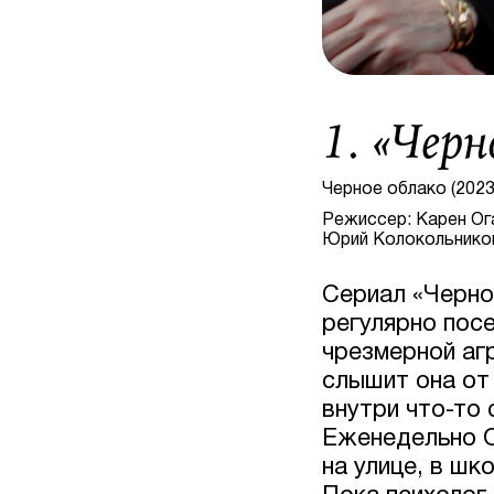
1. «
Черн
Черное облако (2023
Режиссер: Карен Ога
Юрий Колокольнико
Сериал «Черно
регулярно пос
чрезмерной аг
слышит она от 
внутри что-то 
Еженедельно О
на улице, в ш