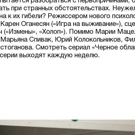
 пытается разобраться с первопричинами, 
ать при странных обстоятельствах. Неуже
на к их гибели? Режиссером нового психол
 Карен Оганесян («Игра на выживание»), с
ч («Измены», «Холоп»). Помимо Марии Маце
 Марьяна Спивак, Юрий Колокольников, Фи
лстоганова. Смотреть сериал «Черное обла
серии выходят каждую неделю.