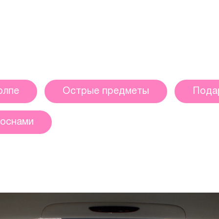
олпе
Острые предметы
Пода
соснами