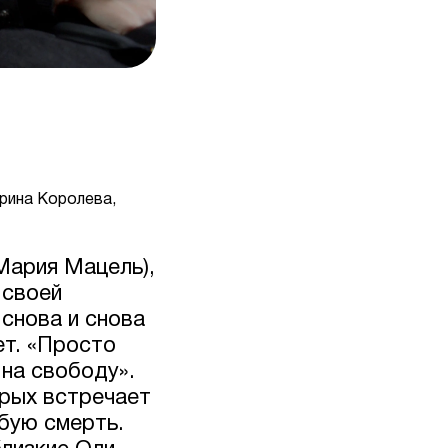
ерина Королева,
Мария Мацель),
 своей
снова и снова
ет. «Просто
 на свободу».
рых встречает
обую смерть.