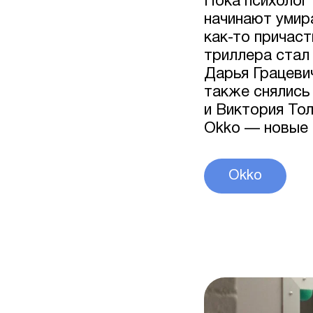
Пока психолог
начинают умир
как-то причаст
триллера стал
Дарья Грацеви
также снялись
и Виктория То
Okko — новые 
Okko