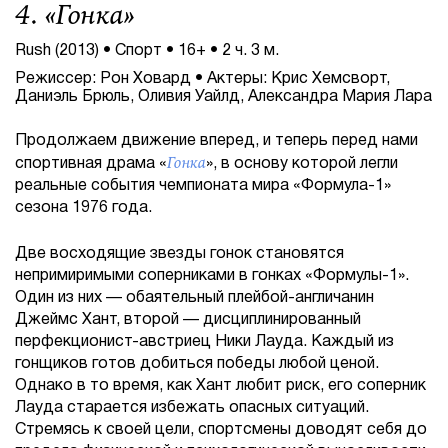
4. «
Гонка
»
Rush (2013) • Спорт • 16+ • 2 ч. 3 м.
Режиссер: Рон Ховард • Актеры: Крис Хемсворт,
Даниэль Брюль, Оливия Уайлд, Александра Мария Лара
Продолжаем движение вперед, и теперь перед нами
Гонка
спортивная драма «
», в основу которой легли
реальные события чемпионата мира «Формула-1»
сезона 1976 года.
Две восходящие звезды гонок становятся
непримиримыми соперниками в гонках «Формулы-1».
Один из них — обаятельный плейбой-англичанин
Джеймс Хант, второй — дисциплинированный
перфекционист-австриец Ники Лауда. Каждый из
гонщиков готов добиться победы любой ценой.
Однако в то время, как Хант любит риск, его соперник
Лауда старается избежать опасных ситуаций.
Стремясь к своей цели, спортсмены доводят себя до