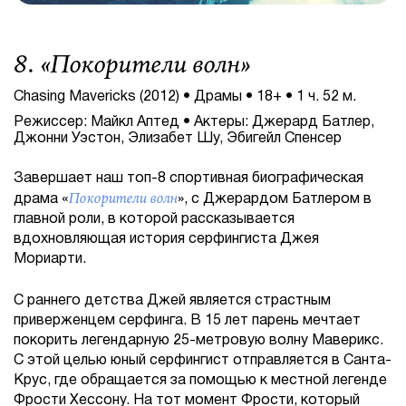
8. «
Покорители волн
»
Chasing Mavericks (2012) • Драмы • 18+ • 1 ч. 52 м.
Режиссер: Майкл Аптед • Актеры: Джерард Батлер,
Джонни Уэстон, Элизабет Шу, Эбигейл Спенсер
Завершает наш топ-8 спортивная биографическая
Покорители волн
драма «
», с Джерардом Батлером в
главной роли, в которой рассказывается
вдохновляющая история серфингиста Джея
Мориарти.
С раннего детства Джей является страстным
приверженцем серфинга. В 15 лет парень мечтает
покорить легендарную 25-метровую волну Маверикс.
С этой целью юный серфингист отправляется в Санта-
Крус, где обращается за помощью к местной легенде
Фрости Хессону. На тот момент Фрости, который