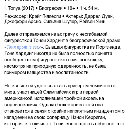
I, Tonya (2017) • Биографии • 18+ • 1 ч. 54 м.
Режиссер: Крэйг Гиллеспи • Актеры: Даррел Дуан,
Джеффри Арсно, Сильвия Шулер, Рэйвен Уинн
Далее отправляемся на встречу с несгибаемой
фигуристкой Тоней Хардинг в биографической драме
Тоня против всех
«
». Бывшая фигуристка из Портленда,
Тоня Хардинг никогда не была полностью принята
сообществом фигурного катания, поскольку,
несмотря на природную одаренность, не была
примером изящества и воспитанности.
Но все же ей удалось стать призером чемпионата
мира, участницей Олимпийских игр и первой
американкой, исполнившей тройной аксель на
соревнованиях. Однако более известной она
становится в связи с крайне неприятным инцидентом о
нападении на свою соперницу Нэнси Керриган,
которая, в отличие от Тони, воплощала в себе всё, что