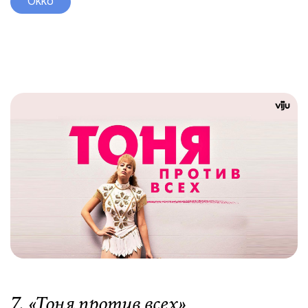
Okko
7. «
Тоня против всех
»