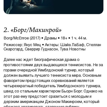
2. «
Борг/Макинрой
»
Borg/McEnroe (2017) • Драмы • 18+ • 1 ч. 44 м.
Режиссер: Янус Мец • Актеры: Шайа ЛаБаф, Стеллан
Скарсгард, Сверрир Гуднасон, Тува Новотны
Далее нас ждет биографическая драма о
противостоянии двух выдающихся теннисистов. Не за
горами очередной Уимблдонский турнир, который
должен выявить лучшего теннисиста мира. Основным
фаворитом предстоящих соревнований является
четырехкратный победитель Уимблдонского турнира,
швед со стальным характером Бьорн Борг. Однако на
этот раз ему предстоит сразиться с молодым и
дерзким американцем Джоном Макинроем, который