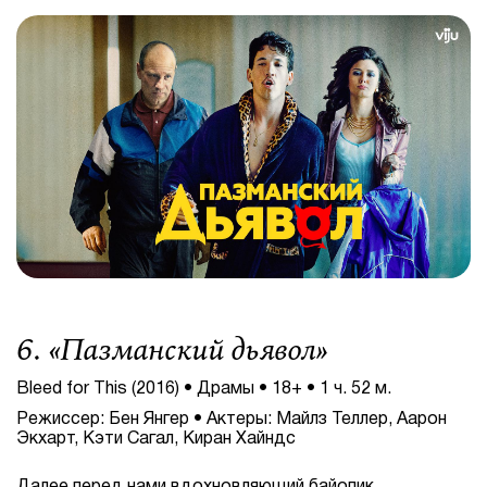
6. «
Пазманский дьявол
»
Bleed for This (2016) • Драмы • 18+ • 1 ч. 52 м.
Режиссер: Бен Янгер • Актеры: Майлз Теллер, Аарон
Экхарт, Кэти Сагал, Киран Хайндс
Далее перед нами вдохновляющий байопик