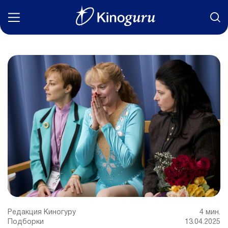
Фильмы
Статьи
Сериалы
Новости
Подборки
Рецензии
О нас
Редакция Киногуру
4 мин.
Подборки
13.04.2025
Авторы