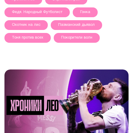
Федя. Народный Футболист
Гонка
Охотник на лис
Пазманский дьявол
Тоня против всех
Покорители волн