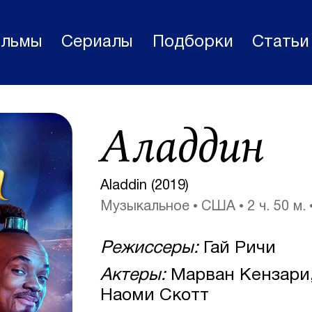
льмы
Сериалы
Подборки
Статьи
Фильмы
Аладдин
Статьи
Сериалы
Aladdin (2019)
Новости
Музыкальное
США
2 ч. 50 м.
Подборки
Режиссеры:
Гай Ричи
Рецензии
Актеры:
Марван Кензари,
О нас
Наоми Скотт
Авторы