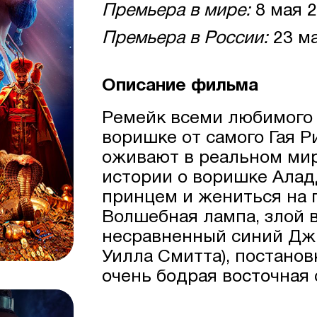
Премьера в мире:
8 мая 
Премьера в России:
23 ма
Описание фильма
Ремейк всеми любимого
воришке от самого Гая Р
оживают в реальном мир
истории о воришке Алад
принцем и жениться на 
Волшебная лампа, злой 
несравненный синий Джи
Уилла Смитта), постанов
очень бодрая восточная 