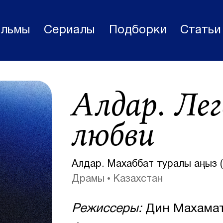
льмы
Сериалы
Подборки
Статьи
Фильмы
Алдар. Лег
Статьи
Сериалы
любви
Новости
Подборки
Алдар. Махаббат туралы аңыз (
Рецензии
Драмы
Казахстан
О нас
Режиссеры:
Дин Махама
Авторы