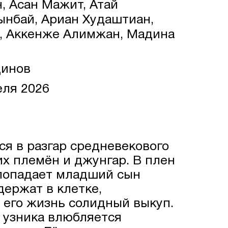
, Асан Мажит, Атай
ынбай, Ариан Худаштиан,
, Аккенже Алимжан, Мадина
инов
еля 2026
ся в разгар средневекового
их племён и джунгар. В плен
попадает младший сын
держат в клетке,
 его жизнь солидный выкуп.
 узника влюбляется