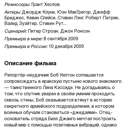
Режиссеры:
Грант Хеслов
Актеры:
Джордж Клуни, Юэн МакГрегор, Джефф
Бриджес, Кевин Спейси, Стивен Лэнг, Роберт Патрик,
Валид Зуэйтер, Стивен Рут...
Сценарий:
Питер Строан, Джон Ронсон
Премьера в мире:
8 сентября 2009
Премьера в России:
10 декабря 2009
Описание фильма
Репортёр-неудачник Боб Уилтон соглашается
сопровождать в иракскую пустыню нового знакомого
— таинственного Лина Кэссиди. Не догадываясь о
том, что спутник уверен в своём умении проходить
сквозь стены, Боб оказывается втянут в историю
секретного армейского подразделения, в котором
военных обучали становиться «джедаями». Отец-
основатель отряда Билл Джанго мечтал построить
новый мир с помощью позитивных вибраций, однако