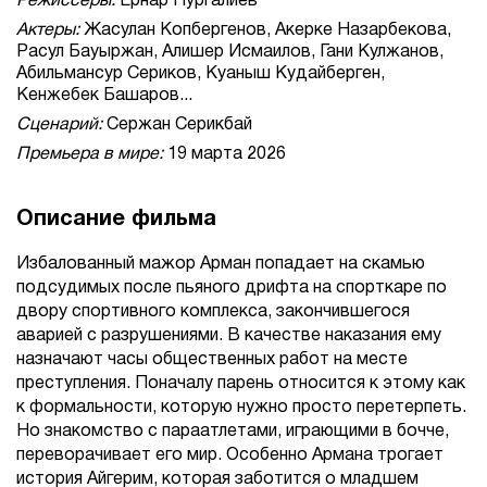
Режиссеры:
Ернар Нургалиев
Актеры:
Жасулан Копбергенов, Акерке Назарбекова,
Расул Бауыржан, Алишер Исмаилов, Гани Кулжанов,
Абильмансур Сериков, Куаныш Кудайберген,
Кенжебек Башаров...
Сценарий:
Сержан Серикбай
Премьера в мире:
19 марта 2026
Описание фильма
Избалованный мажор Арман попадает на скамью
подсудимых после пьяного дрифта на спорткаре по
двору спортивного комплекса, закончившегося
аварией с разрушениями. В качестве наказания ему
назначают часы общественных работ на месте
преступления. Поначалу парень относится к этому как
к формальности, которую нужно просто перетерпеть.
Но знакомство с параатлетами, играющими в бочче,
переворачивает его мир. Особенно Армана трогает
история Айгерим, которая заботится о младшем