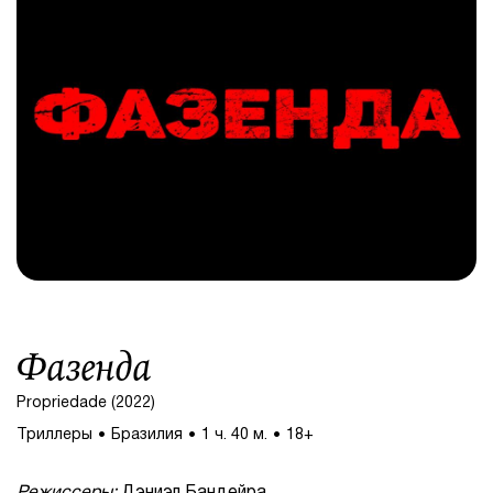
Фазенда
Propriedade (2022)
Триллеры
Бразилия
1 ч. 40 м.
18+