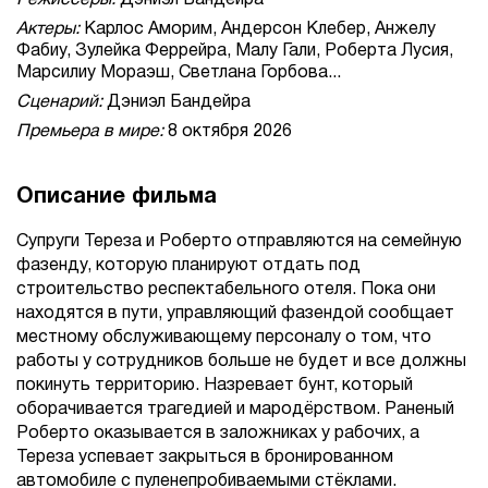
Режиссеры:
Дэниэл Бандейра
Актеры:
Карлос Аморим, Андерсон Клебер, Анжелу
Фабиу, Зулейка Феррейра, Малу Гали, Роберта Лусия,
Марсилиу Мораэш, Светлана Горбова...
Сценарий:
Дэниэл Бандейра
Премьера в мире:
8 октября 2026
Описание фильма
Супруги Тереза и Роберто отправляются на семейную
фазенду, которую планируют отдать под
строительство респектабельного отеля. Пока они
находятся в пути, управляющий фазендой сообщает
местному обслуживающему персоналу о том, что
работы у сотрудников больше не будет и все должны
покинуть территорию. Назревает бунт, который
оборачивается трагедией и мародёрством. Раненый
Роберто оказывается в заложниках у рабочих, а
Тереза успевает закрыться в бронированном
автомобиле с пуленепробиваемыми стёклами.