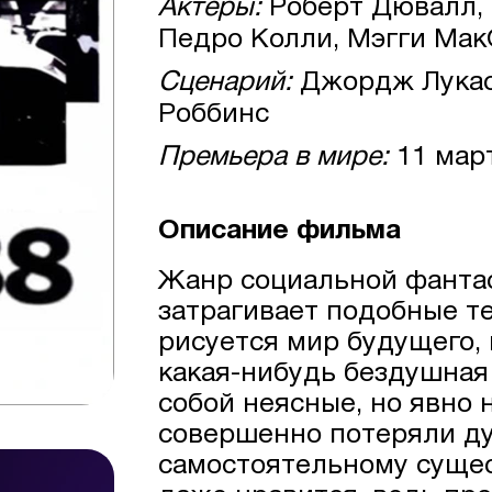
Актеры:
Роберт Дювалл, 
Педро Колли, Мэгги Мак
Сценарий:
Джордж Лукас
Роббинс
Премьера в мире:
11 мар
Описание фильма
Жанр социальной фантас
затрагивает подобные т
рисуется мир будущего, 
какая-нибудь бездушная
собой неясные, но явно 
совершенно потеряли ду
самостоятельному суще