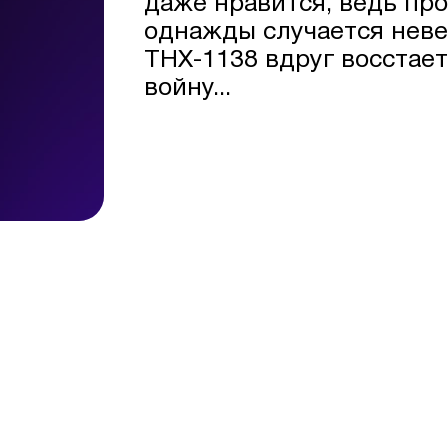
даже нравится, ведь про
однажды случается неве
ТНХ-1138 вдруг восстае
войну...