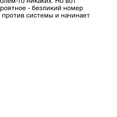
блем-то никаких. Но вот
роятное - безликий номер
т против системы и начинает