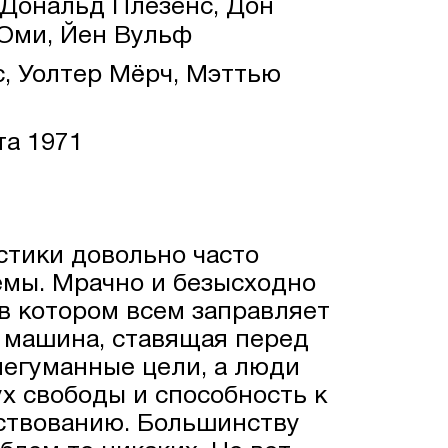
Дональд Плезенс, Дон
Оми, Йен Вульф
, Уолтер Мёрч, Мэттью
та 1971
тики довольно часто
емы. Мрачно и безысходно
в котором всем заправляет
 машина, ставящая перед
негуманные цели, а люди
х свободы и способность к
ствованию. Большинству