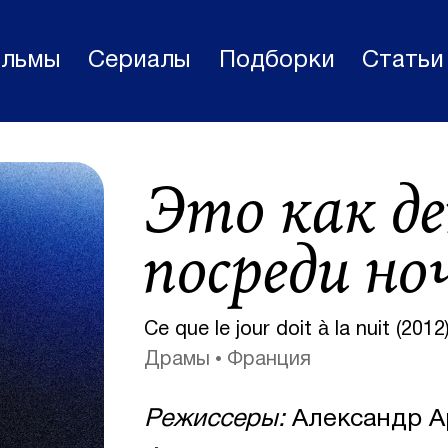
льмы
Сериалы
Подборки
Статьи
Фильмы
Это как де
Статьи
Сериалы
посреди но
Новости
Подборки
Ce que le jour doit à la nuit (2012
Рецензии
Драмы
Франция
О нас
Режиссеры:
Александр А
Авторы