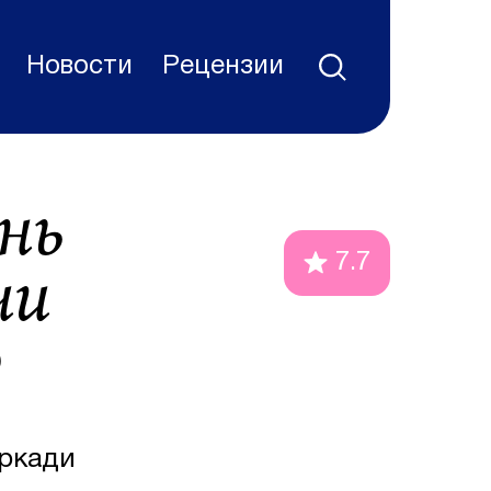
Новости
Рецензии
нь
чи
7.7
)
ркади