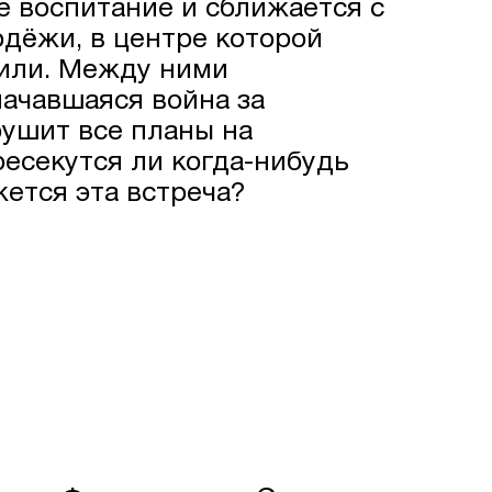
е воспитание и сближается с
дёжи, в центре которой
мили. Между ними
начавшаяся война за
ушит все планы на
ресекутся ли когда-нибудь
жется эта встреча?