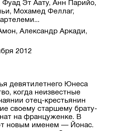
 Фуад Эт Аату, Анн Парийо,
ньи, Мохамед Феллаг,
артелеми...
мон, Александр Аркади,
ября 2012
мья девятилетнего Юнеса
во, когда неизвестные
тчаянии отец-крестьянин
ние своему старшему брату-
нат на француженке. В
ют новым именем — Йонас.