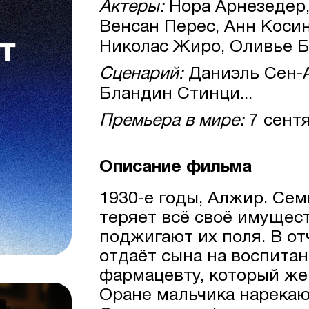
Актеры:
Нора Арнезедер,
Венсан Перес, Анн Коси
Николас Жиро, Оливье Б
Сценарий:
Даниэль Сен-А
Бландин Стинци...
Премьера в мире:
7 сент
Описание фильма
1930-е годы, Алжир. Се
теряет всё своё имущест
поджигают их поля. В о
отдаёт сына на воспита
фармацевту, который же
Оране мальчика нарека