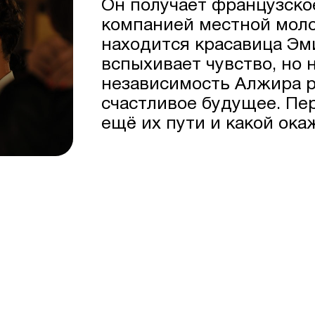
Он получает французско
компанией местной моло
находится красавица Э
вспыхивает чувство, но 
независимость Алжира р
счастливое будущее. Пе
ещё их пути и какой ока