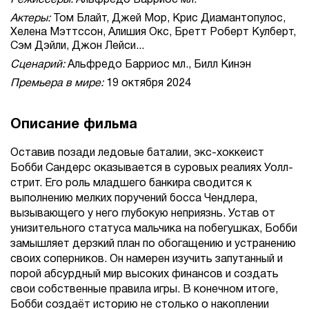
Режиссеры:
Альфредо Барриос мл.
Актеры:
Том Блайт, Джей Мор, Крис Диамантопулос,
Хелена Мэттссон, Алишия Окс, Бретт Роберт Кулберт,
Сэм Дэйли, Джон Лейси...
Сценарий:
Альфредо Барриос мл., Билл Кинэн
Премьера в мире:
19 октября 2024
Описание фильма
Оставив позади ледовые баталии, экс-хоккеист
Бобби Сандерс оказывается в суровых реалиях Уолл-
стрит. Его роль младшего банкира сводится к
выполнению мелких поручений босса Чендлера,
вызывающего у него глубокую неприязнь. Устав от
унизительного статуса мальчика на побегушках, Бобби
замышляет дерзкий план по обогащению и устранению
своих соперников. Он намерен изучить запутанный и
порой абсурдный мир высоких финансов и создать
свои собственные правила игры. В конечном итоге,
Бобби создаёт историю не столько о накоплении