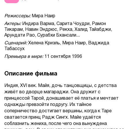
Режиссеры:
Мира Наир
Актеры:
Индира Варма, Сарита Чоудри, Рамон
Тикарам, Навин Эндрюс, Рекха, Халид Тайабджи,
Арундати Рао, Сурабхи Бхансали...
Сценарий:
Хелена Криэль, Мира Наир, Ваджида
Табассух
Премьера в мире:
11 сентября 1996
Описание фильма
Индия, XVI век. Майя, дочь танцовщицы, с детства
живёт во дворце магараджи. Она дружит с
принцессой Тарой, донашивает её платья и мечтает
однажды превзойти подругу. Их тайное
соперничество достигает вершины, когда к Таре
сватается принц Радж Сингх. Майе удаётся
соблазнить жениха, после чего она вынуждена