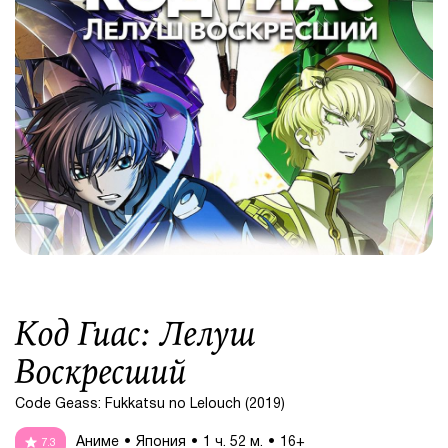
Код Гиас: Лелуш
Воскресший
Code Geass: Fukkatsu no Lelouch (2019)
Аниме
Япония
1 ч. 52 м.
16+
7.3