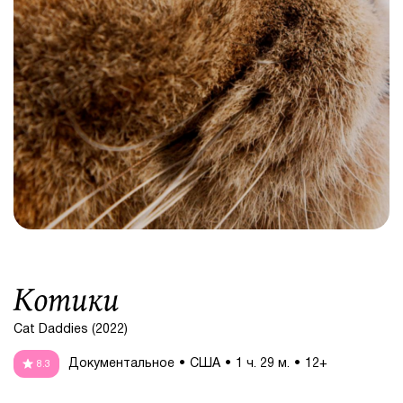
Котики
Cat Daddies (2022)
Документальное
США
1 ч. 29 м.
12+
8.3