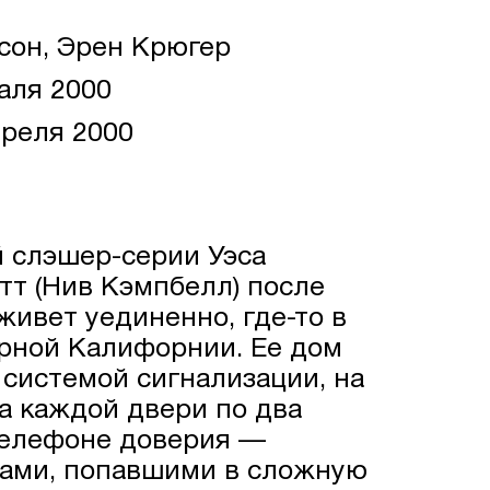
сон, Эрен Крюгер
аля 2000
реля 2000
й слэшер-серии Уэса
тт (Нив Кэмпбелл) после
ивет уединенно, где-то в
рной Калифорнии. Ее дом
системой сигнализации, на
на каждой двери по два
 телефоне доверия —
нами, попавшими в сложную