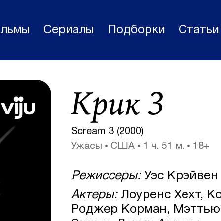
льмы
Сериалы
Подборки
Статьи
Фильмы
Крик 3
Статьи
Сериалы
Scream 3 (2000)
Новости
Ужасы
США
1 ч. 51 м.
18+
Подборки
Режиссеры:
Уэс Крэйвен
Рецензии
Актеры:
Лоуренс Хехт, Ко
О нас
Роджер Корман, Мэттью
Авторы