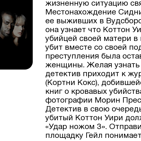
жизненную ситуацию свя
Местонахождение Сидни 
ее выживших в Вудсборо
она узнает что Коттон Уи
убийцей своей матери в 
убит вместе со своей по
преступления была ост
женщины. Желая узнать 
детектив приходит к жу
(Кортни Кокс), добившей
книг о кровавых убийств
фотографии Морин Преск
Детектив в свою очередь
убитый Коттон Уири дол
«Удар ножом 3». Отправ
площадку Гейл понимает