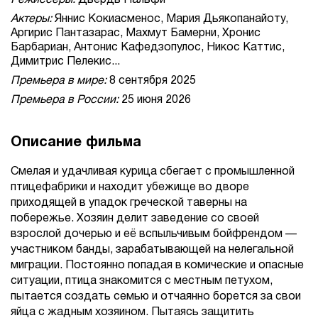
Режиссеры:
Дьёрдь Пальфи
Актеры:
Яннис Кокиасменос, Мария Дьякопанайоту,
Аргирис Пантазарас, Махмут Бамерни, Хронис
Барбариан, Антонис Кафедзопулос, Никос Каттис,
Димитрис Пелекис...
Премьера в мире:
8 сентября 2025
Премьера в России:
25 июня 2026
Описание фильма
Смелая и удачливая курица сбегает с промышленной
птицефабрики и находит убежище во дворе
приходящей в упадок греческой таверны на
побережье. Хозяин делит заведение со своей
взрослой дочерью и её вспыльчивым бойфрендом —
участником банды, зарабатывающей на нелегальной
миграции. Постоянно попадая в комические и опасные
ситуации, птица знакомится с местным петухом,
пытается создать семью и отчаянно борется за свои
яйца с жадным хозяином. Пытаясь защитить