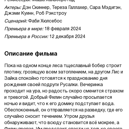
Режиссеры:
Маша Хальберстад
Актеры:
Дэн Скиннер, Тереза Галлахер, Сара Мэдигэн,
Джэми Куинн, Роб Рэкстроу
Сценарий:
Фаби Хюлсебос
Премьера в мире:
18 февраля 2024
Премьера в России:
12 декабря 2024
Описание фильма
Пока на одном конце леса тщеславный бобер строит
плотину, грозящую всем затоплением, на другом Лис и
Зайка спокойно готовятся к празднованию дня
рождения своей подруги Русалки. Вечеринка
проходит на ура, но радость скоро сменится страхом
и тревогой. Добрый Филин случайно просыпается
ночью и видит, что к его домику подступает вода.
Обеспокоенный, он отправляется на разведку, где его
случайно сносит течением. Утром друзья
обнаруживают, что всюду становится всё мокрее, а