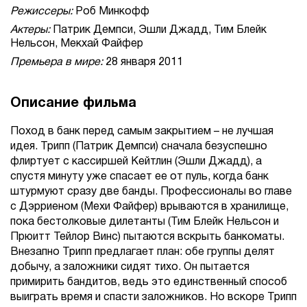
Режиссеры:
Роб Минкофф
Актеры:
Патрик Демпси, Эшли Джадд, Тим Блейк
Нельсон, Мекхай Файфер
Премьера в мире:
28 января 2011
Описание фильма
Поход в банк перед самым закрытием – не лучшая
идея. Трипп (Патрик Демпси) сначала безуспешно
флиртует с кассиршей Кейтлин (Эшли Джадд), а
спустя минуту уже спасает ее от пуль, когда банк
штурмуют сразу две банды. Профессионалы во главе
с Дэрриеном (Мехи Файфер) врываются в хранилище,
пока бестолковые дилетанты (Тим Блейк Нельсон и
Прюитт Тейлор Винс) пытаются вскрыть банкоматы.
Внезапно Трипп предлагает план: обе группы делят
добычу, а заложники сидят тихо. Он пытается
примирить бандитов, ведь это единственный способ
выиграть время и спасти заложников. Но вскоре Трипп