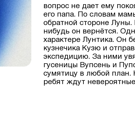
вопрос не дает ему покоя
его папа. По словам мамы
обратной стороне Луны. Н
нибудь он вернётся. Од
характере Лунтика. Он б
кузнечика Кузю и отпра
экспедицию. За ними ув
гусеницы Вупсень и Пуп
сумятицу в любой план.
ребят ждут невероятные