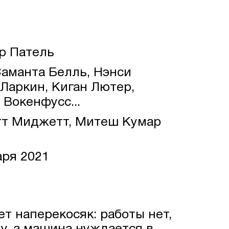
р Патель
аманта Белль, Нэнси
 Ларкин, Киган Лютер,
Вокенфусс...
тт Миджетт, Митеш Кумар
аря 2021
т наперекосяк: работы нет,