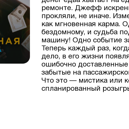
денег едва хватает на е
ремонте. Джефф искренне
прокляли, не иначе. Из
как мгновенная карма.
бездомному, и судьба п
машину! Одно событие з
Теперь каждый раз, ког
дело, в его жизни появл
ошибочно доставленные 
забытые на пассажирско
Что это — мистика или 
спланированный розыг