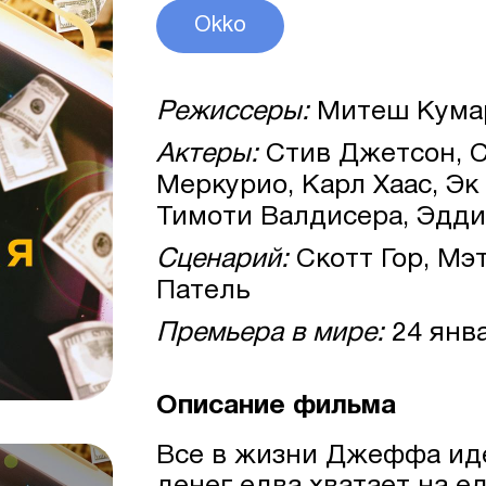
Okko
Режиссеры:
Митеш Кума
Актеры:
Стив Джетсон, С
Меркурио, Карл Хаас, Эк
Тимоти Валдисера, Эдди 
Сценарий:
Скотт Гор, Мэ
Патель
Премьера в мире:
24 янв
Описание фильма
Все в жизни Джеффа иде