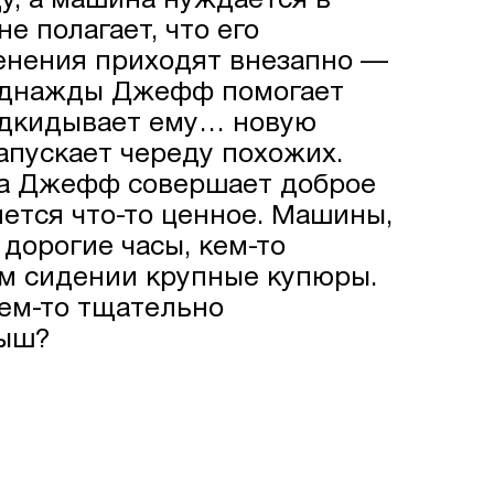
ду, а машина нуждается в
 полагает, что его
менения приходят внезапно —
 Однажды Джефф помогает
одкидывает ему… новую
апускает череду похожих.
да Джефф совершает доброе
яется что-то ценное. Машины,
дорогие часы, кем-то
м сидении крупные купюры.
кем-то тщательно
рыш?