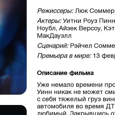
Режиссеры:
Люк Соммер
Актеры:
Уитни Роуз Пинн
Ноубл, Айзек Версоу, Кэ
МакДауэлл
Сценарий:
Рэйчел Сомме
Премьера в мире:
13 фев
Описание фильма
Уже немало времени про
Уинн никак не может сми
с себя тяжелый груз вин
автомобиля во время ДТП
любимый. Закрывшись о