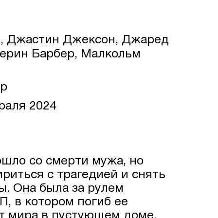
, Джастин Джексон, Джаред
терин Барбер, Малкольм
р
раля 2024
шло со смерти мужа, но
риться с трагедией и снять
ы. Она была за рулем
, в котором погиб ее
т мира в пустующем доме,