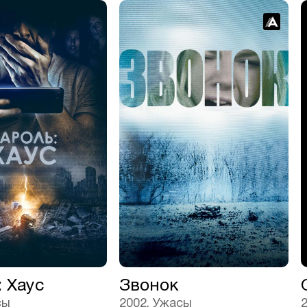
 Хаус
Звонок
сы
2002, Ужасы