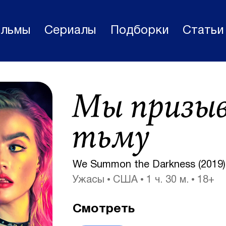
льмы
Сериалы
Подборки
Статьи
Фильмы
Мы призы
Статьи
Сериалы
тьму
Новости
Подборки
We Summon the Darkness (2019)
Ужасы
США
1 ч. 30 м.
18+
Рецензии
О нас
Смотреть
Авторы