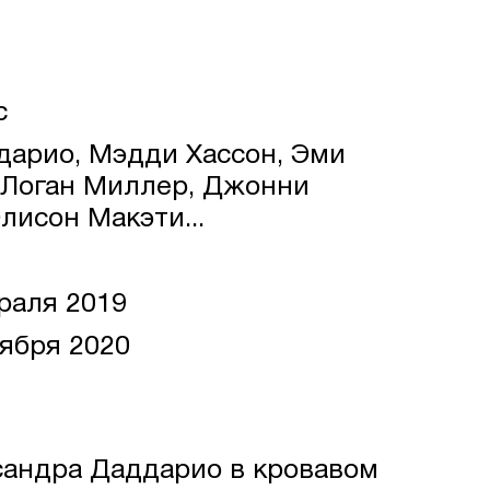
с
арио, Мэдди Хассон, Эми
 Логан Миллер, Джонни
лисон Макэти...
раля 2019
ября 2020
сандра Даддарио в кровавом