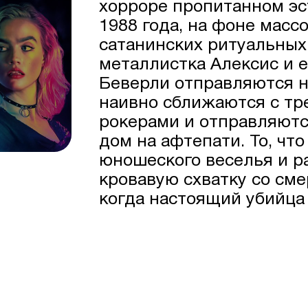
хорроре пропитанном эс
1988 года, на фоне масс
сатанинских ритуальных 
металлистка Алексис и 
Беверли отправляются на
наивно сближаются с тр
рокерами и отправляютс
дом на афтепати. То, чт
юношеского веселья и р
кровавую схватку со см
когда настоящий убийца