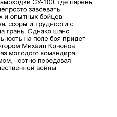
амоходки СУ-100, где парень
 непросто завоевать
х и опытных бойцов.
а, ссоры и трудности с
на грань. Однако шанс
ьность на поле боя придет
отором Михаил Кононов
раз молодого командира,
мом, честно передавая
ественной войны.