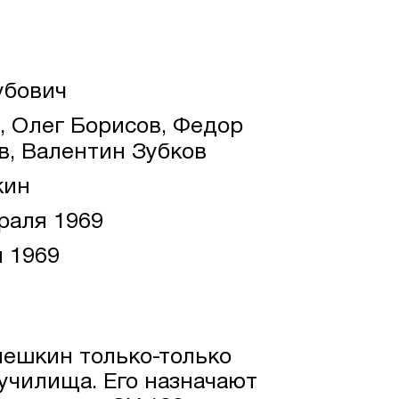
убович
 Олег Борисов, Федор
в, Валентин Зубков
кин
раля 1969
 1969
ешкин только-только
училища. Его назначают