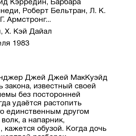
ид Кэрредин, Барбара
неди, Роберт Бельтран, Л. К.
. Армстронг...
, Х. Кэй Дайал
еля 1983
йнджер Джей Джей МакКуэйд
 закона, известный своей
лемы без посторонней
да удаётся растопить
го единственным другом
волк, а напарник,
 кажется обузой. Когда дочь