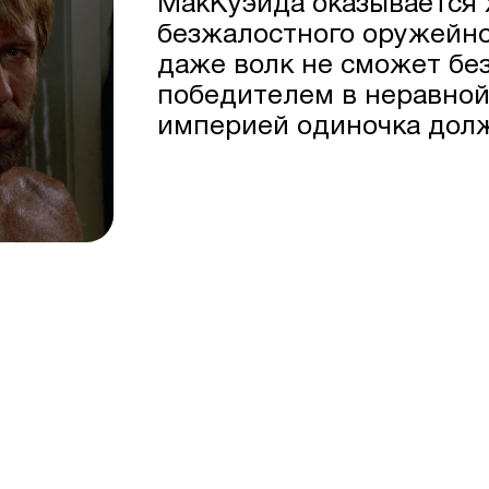
МакКуэйда оказывается 
безжалостного оружейно
даже волк не сможет бе
победителем в неравной
империей одиночка долж