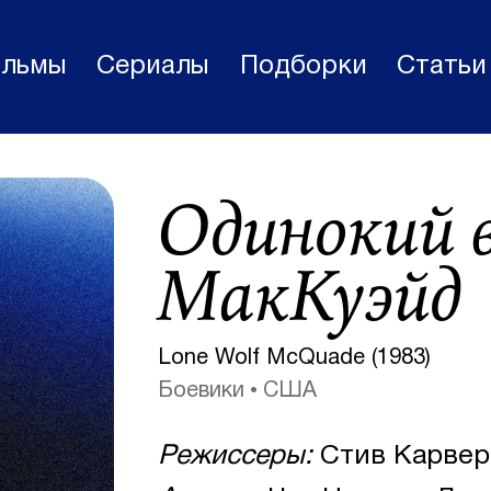
льмы
Сериалы
Подборки
Статьи
Фильмы
Одинокий 
Статьи
Сериалы
МакКуэйд
Новости
Подборки
Lone Wolf McQuade (1983)
Боевики
США
Рецензии
О нас
Режиссеры:
Стив Карвер
Авторы