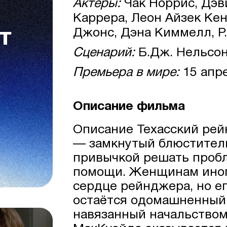
Актеры:
Чак Норрис, Дэв
Каррера, Леон Айзек Кен
Джонс, Дэна Киммелл, Р.Г
Сценарий:
Б.Дж. Нельсон
Премьера в мире:
15 апр
Описание фильма
Описание Техасский ре
— замкнутый блюститель
привычкой решать проб
помощи. Женщинам иног
сердце рейнджера, но е
остаётся одомашненный 
навязанный начальством,