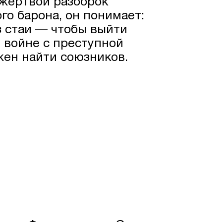
жертвой разборок
го барона, он понимает:
з стаи — чтобы выйти
 войне с преступной
ен найти союзников.