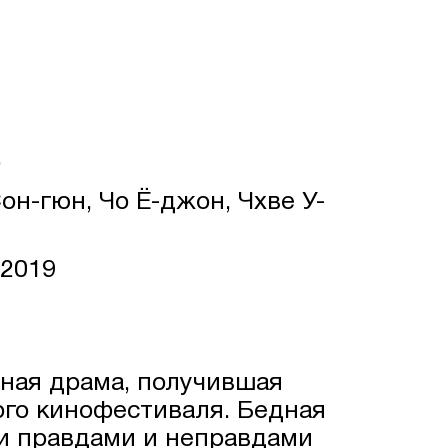
о
он-гюн, Чо Ё-джон, Чхве У-
 2019
ная драма, получившая
го кинофестиваля. Бедная
и правдами и неправдами