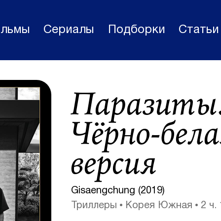
льмы
Сериалы
Подборки
Статьи
Фильмы
Паразиты
Статьи
Сериалы
Чёрно-бел
Новости
версия
Подборки
Рецензии
Gisaengchung (2019)
О нас
Триллеры
Корея Южная
2 ч.
Авторы