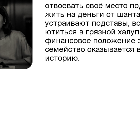
отвоевать своё место п
жить на деньги от шант
устраивают подставы, во
ютиться в грязной халу
финансовое положение з
семейство оказывается 
историю.