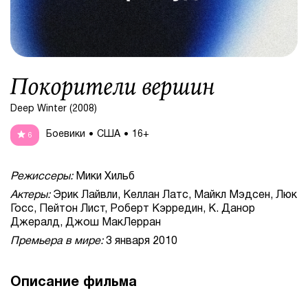
Покорители вершин
Deep Winter (2008)
Боевики
США
16+
6
Режиссеры:
Мики Хильб
Актеры:
Эрик Лайвли, Келлан Латс, Майкл Мэдсен, Люк
Госс, Пейтон Лист, Роберт Кэрредин, К. Данор
Джералд, Джош МакЛерран
Премьера в мире:
3 января 2010
Описание фильма