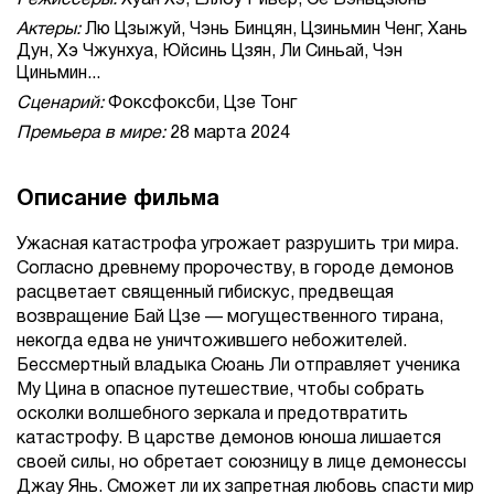
Режиссеры:
Хуан Хэ, Еллоу Ривер, Се Вэньцзюнь
Актеры:
Лю Цзыжуй, Чэнь Бинцян, Цзиньмин Ченг, Хань
Дун, Хэ Чжунхуа, Юйсинь Цзян, Ли Синьай, Чэн
Циньмин...
Сценарий:
Фоксфоксби, Цзе Тонг
Премьера в мире:
28 марта 2024
Описание фильма
Ужасная катастрофа угрожает разрушить три мира.
Согласно древнему пророчеству, в городе демонов
расцветает священный гибискус, предвещая
возвращение Бай Цзе — могущественного тирана,
некогда едва не уничтожившего небожителей.
Бессмертный владыка Сюань Ли отправляет ученика
Му Цина в опасное путешествие, чтобы собрать
осколки волшебного зеркала и предотвратить
катастрофу. В царстве демонов юноша лишается
своей силы, но обретает союзницу в лице демонессы
Джау Янь. Сможет ли их запретная любовь спасти мир