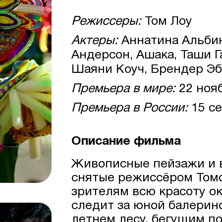
Режиссеры:
Том Лоу
Актеры:
Аннатина Альбин
Андерсон, Ашака, Таши Г
Шаяни Коуч, Брендер Эбе
Премьера в мире:
22 ноя
Премьера в России:
15 се
Описание фильма
Живописные пейзажи и 
снятые режиссёром Томо
зрителям всю красоту о
следит за юной балерин
летнем лесу, бегущим по