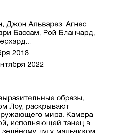
, Джон Альварез, Агнес
ари Бассам, Рой Бланчард,
рхард...
бря 2018
нтября 2022
выразительные образы,
м Лоу, раскрывают
кружающего мира. Камера
ой, исполняющей танец в
 зелёному лугу мальчиком,