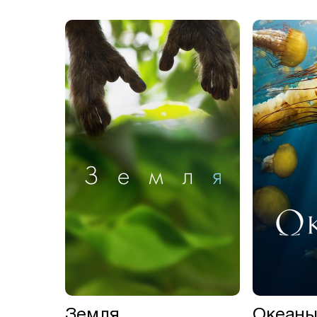
кий
Земля
Океан