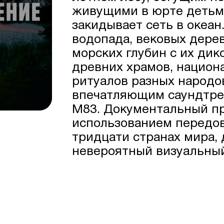
живущими в юрте детьми
закидывает сеть в океан
водопада, вековых дерев
морских глубин с их ди
древних храмов, национ
ритуалов разных народ
впечатляющим саундтре
M83. Документальный пр
использованием передов
тридцати странах мира,
невероятный визуальный