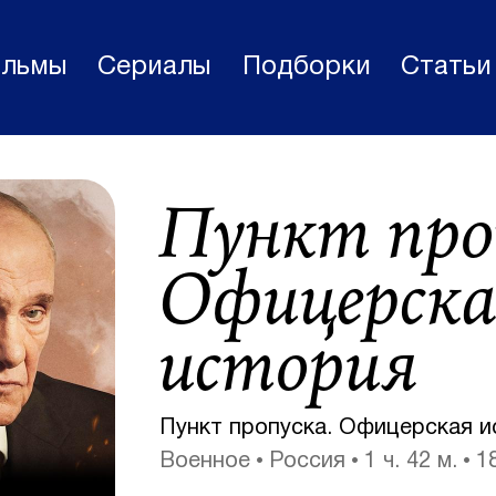
льмы
Сериалы
Подборки
Статьи
Фильмы
Пункт про
Статьи
Сериалы
Офицерск
Новости
история
Подборки
Рецензии
Пункт пропуска. Офицерская ис
О нас
Военное
Россия
1 ч. 42 м.
1
Авторы