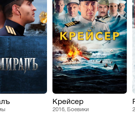
алъ
Крейсер
мы
2016, Боевики