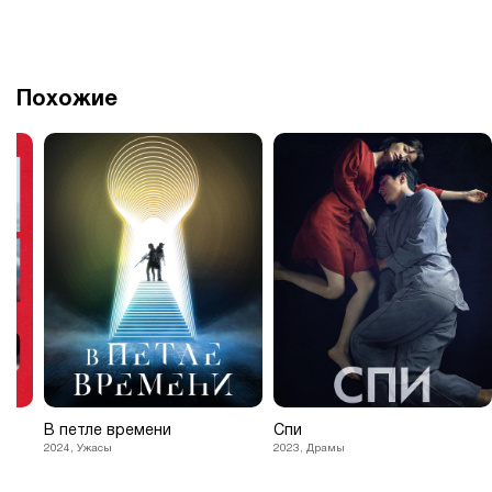
Похожие
ь
В петле времени
Спи
2024, Ужасы
2023, Драмы