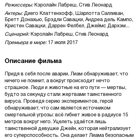
Режиссеры:
Кэролайн Лабреш, Стив Леонард
Актеры:
Диего Клаттенхофф, Шарлотта Салливан,
Бретт Донахью, Брэдли Савацки, Андреа дель Кампо,
Кристен Савацки, Даррен Фелбел, Джеймс Дархэм...
Сценарий:
Кэролайн Лабреш, Стив Леонард
Премьера в мире:
17 июля 2017
Описание фильма
Придя в себя после аварии, Лиам обнаруживает, что
ничего не помнит, а вокруг происходит нечто
страшное. Люди и животные на его пути — мертвы,
будто за секунду стали жертвами таинственного
вируса. Проведя серию экспериментов, герой
обнаруживает, что сам является источником
смертельной угрозы: всё гибнет живое в радиусе 15
метров вокруг него. Уцелеть удаётся лишь
таинственной девушке Джейн, которая нейтрализует
его суперспособность. Она делает Лиама безопасным