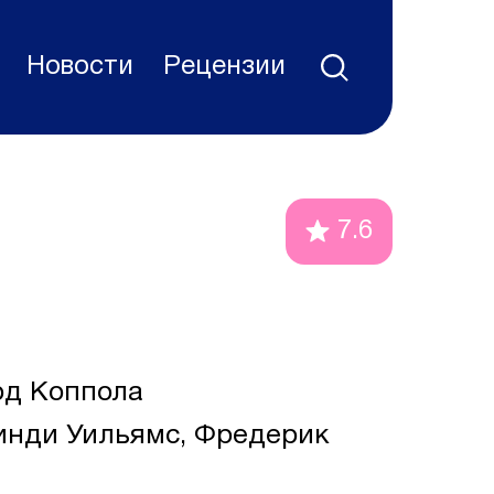
Новости
Рецензии
7.6
д Коппола
инди Уильямс, Фредерик