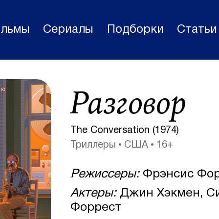
льмы
Сериалы
Подборки
Статьи
Фильмы
Разговор
Статьи
Сериалы
The Conversation (1974)
Новости
Триллеры
США
16+
Подборки
Режиссеры:
Фрэнсис Фор
Рецензии
Актеры:
Джин Хэкмен, С
О нас
Форрест
Авторы