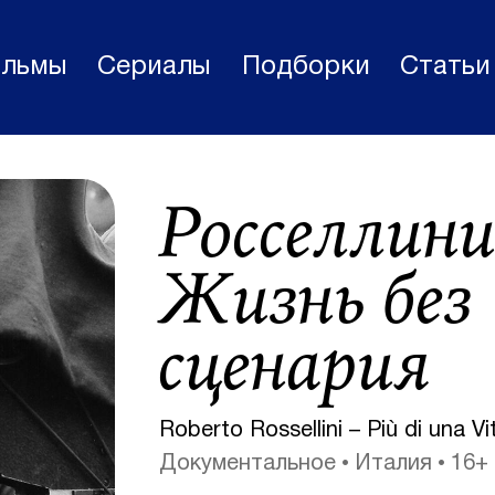
льмы
Сериалы
Подборки
Статьи
Фильмы
Росселлини
Статьи
Сериалы
Жизнь без
Новости
сценария
Подборки
Рецензии
Roberto Rossellini – Più di una Vi
О нас
Документальное
Италия
16+
Авторы