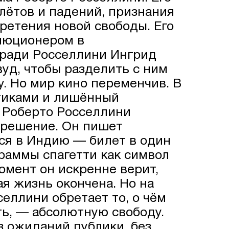
лётов и падений, признания
бретения новой свободы. Его
люционером в
 ради Росселлини Ингрид
уд, чтобы разделить с ним
у. Но мир кино переменчив. В
итиками и лишённый
 Роберто Росселлини
 решение. Он пишет
ся в Индию — билет в один
граммы спагетти как символ
момент он искренне верит,
я жизнь окончена. Но на
еллини обретает то, о чём
ть, — абсолютную свободу.
з ожиданий публики, без