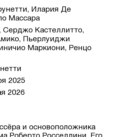
унетти, Илария Де
ло Массара
 Серджо Кастеллитто,
Амико, Пьерлуиджи
иничио Маркиони, Ренцо
нетти
ря 2025
я 2026
ссёра и основоположника
ма Роберто Росселлини. Его