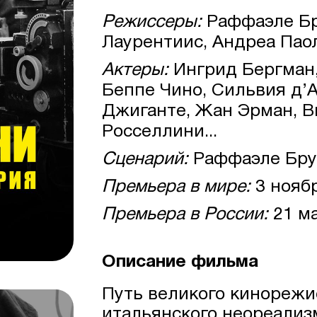
Режиссеры:
Раффаэле Бр
Лаурентиис, Андреа Пао
Актеры:
Ингрид Бергман,
Беппе Чино, Сильвия д’
Джиганте, Жан Эрман, В
Росселлини...
Сценарий:
Раффаэле Бру
Премьера в мире:
3 нояб
Премьера в России:
21 ма
Описание фильма
Путь великого кинорежи
итальянского неореализ