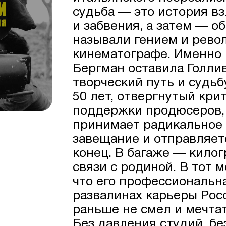
судьба — это история вз
и забвения, а затем — о
называли гением и рево
кинематографе. Именно
Бергман оставила Голлив
творческий путь и судьб
50 лет, отвергнутый кр
поддержки продюсеров,
принимает радикальное
завещание и отправляет
конец. В багаже — кило
связи с родиной. В тот 
что его профессиональна
развалинах карьеры Росс
раньше не смел и мечта
Без давления студий, бе