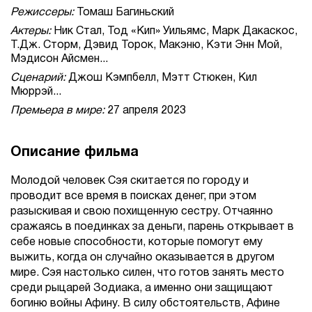
Режиссеры:
Томаш Багиньский
Актеры:
Ник Стал, Тод «Кип» Уильямс, Марк Дакаскос,
Т.Дж. Сторм, Дэвид Торок, Макэню, Кэти Энн Мой,
Мэдисон Айсмен...
Сценарий:
Джош Кэмпбелл, Мэтт Стюкен, Кил
Мюррэй...
Премьера в мире:
27 апреля 2023
Описание фильма
Молодой человек Сэя скитается по городу и
проводит все время в поисках денег, при этом
разыскивая и свою похищенную сестру. Отчаянно
сражаясь в поединках за деньги, парень открывает в
себе новые способности, которые помогут ему
выжить, когда он случайно оказывается в другом
мире. Сэя настолько силен, что готов занять место
среди рыцарей Зодиака, а именно они защищают
богиню войны Афину. В силу обстоятельств, Афине