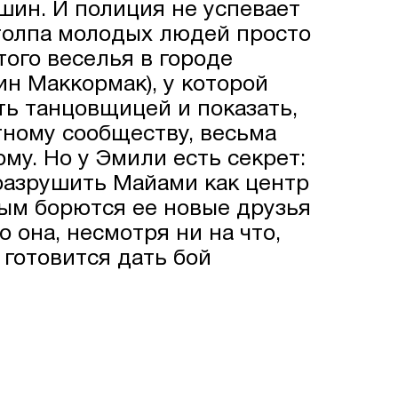
шин. И полиция не успевает
 толпа молодых людей просто
того веселья в городе
н Маккормак), у которой
ть танцовщицей и показать,
тному сообществу, весьма
му. Но у Эмили есть секрет:
 разрушить Майами как центр
рым борются ее новые друзья
о она, несмотря ни на что,
 готовится дать бой