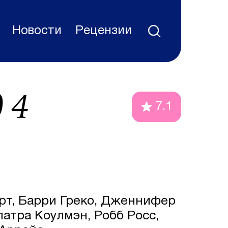
Новости
Рецензии
 4
7.1
т, Барри Греко, Дженнифер
патра Коулмэн, Робб Росс,