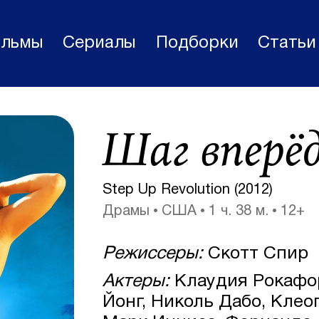
льмы
Сериалы
Подборки
Статьи
Фильмы
Шаг вперёд
Статьи
Сериалы
Step Up Revolution (2012)
Новости
Драмы
США
1 ч. 38 м.
12+
Подборки
Режиссеры:
Скотт Спир
Рецензии
Актеры:
Клаудия Рокафор
О нас
Йонг, Николь Дабо, Клео
Авторы