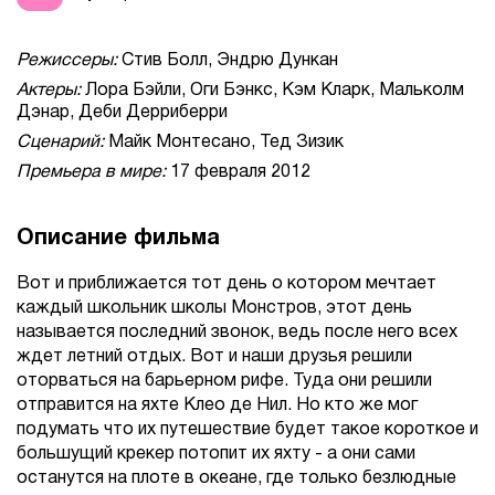
Режиссеры:
Стив Болл, Эндрю Дункан
Актеры:
Лора Бэйли, Оги Бэнкс, Кэм Кларк, Мальколм
Дэнар, Деби Дерриберри
Сценарий:
Майк Монтесано, Тед Зизик
Премьера в мире:
17 февраля 2012
Описание фильма
Вот и приближается тот день о котором мечтает
каждый школьник школы Монстров, этот день
называется последний звонок, ведь после него всех
ждет летний отдых. Вот и наши друзья решили
оторваться на барьерном рифе. Туда они решили
отправится на яхте Клео де Нил. Но кто же мог
подумать что их путешествие будет такое короткое и
большущий крекер потопит их яхту - а они сами
останутся на плоте в океане, где только безлюдные