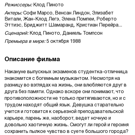
Режиссеры:
Клод Пиното
Актеры:
Софи Марсо, Венсан Линдон, Элизабет
Витали, Жан-Клод Легэ, Элена Помпеи, Роберто
Эттиэс, Бриджитт Шамаранд, Кристиан Перейра...
Сценарий:
Клод Пиното, Даниель Томпсон
Премьера в мире:
5 октября 1988
Описание фильма
Накануне выпускных экзаменов студентка-отличница
знакомится с богемным музыкантом. Несмотря на
разницу во взглядах на жизнь, они влюбляются друг в
друга без памяти. Однако вскоре они понимают, что
противоположности не только притягиваются, но и с
трудом находят общий язык. Девушка старательно
учится и готовится к серьезной преподавательской
карьере, парень же, наоборот, ведет ночную и
довольно хаотичную жизнь. Смогут ли герой и героиня
сохранить пылкое чувство в суете большого города?