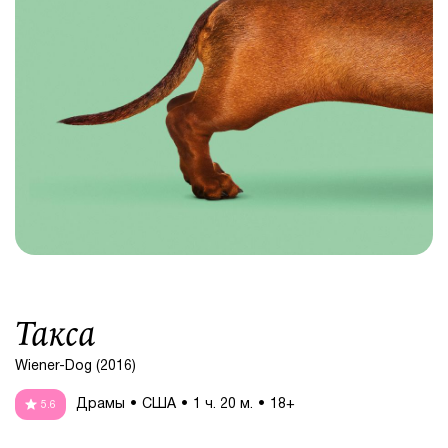
Такса
Wiener-Dog (2016)
Драмы
США
1 ч. 20 м.
18+
5.6