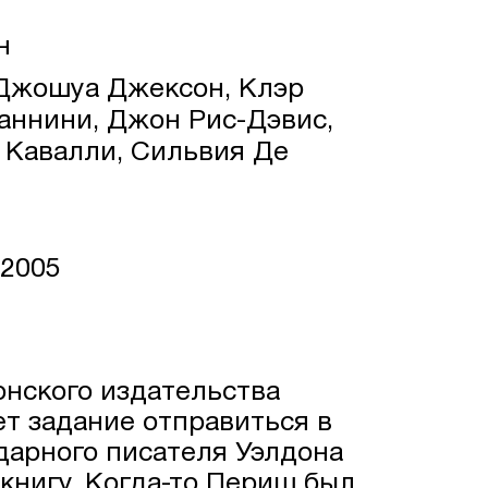
н
Джошуа Джексон, Клэр
аннини, Джон Рис-Дэвис,
 Кавалли, Сильвия Де
 2005
нского издательства
т задание отправиться в
дарного писателя Уэлдона
книгу. Когда-то Периш был