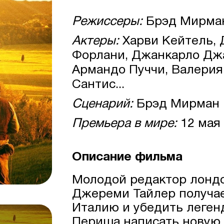
Режиссеры:
Брэд Мирма
Актеры:
Харви Кейтель, 
Форлани, Джанкарло Дж
Армандо Пуччи, Валерия
Сантис...
Сценарий:
Брэд Мирман
Премьера в мире:
12 мая
Описание фильма
Молодой редактор лондо
Джереми Тайлер получае
Италию и убедить леген
Периша написать новую 