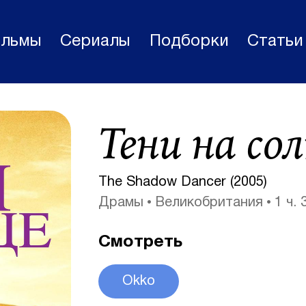
льмы
Сериалы
Подборки
Статьи
Фильмы
Тени на со
Статьи
Сериалы
The Shadow Dancer (2005)
Новости
Драмы
Великобритания
1 ч. 
Подборки
Смотреть
Рецензии
О нас
Okko
Авторы