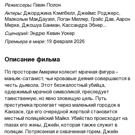
Режиссеры:
Гэвин Полон
Актеры:
Джорджина Кэмпбелл, Джеймс Роджерс,
Малкольм МакДауэлл, Логан Миллер, Грэйс Дав, Аарон
Мерке, Джошуа Банман, Кассандра Эбнер...
Сценарий:
Эндрю Кевин Уокер
Премьера в мире:
19 февраля 2026
Описание фильма
По просторам Америки колесит мрачная фигура –
маньяк-сатанист, чьи кровавые деяния совершаются в
честь дьявола. Этот безжалостный убийца,
одержимый мрачной символикой, преследует
таинственную, но явно зловещую цель. Путь
преступника пролегает через маленький городок в
Канзасе, где его очередной жертвой становится
местный полицейский Майкл. Убийство происходит на
глазах его жены, Джейн, которая также служит в
полиции. Потрясенная и охваченная горем, Джейн