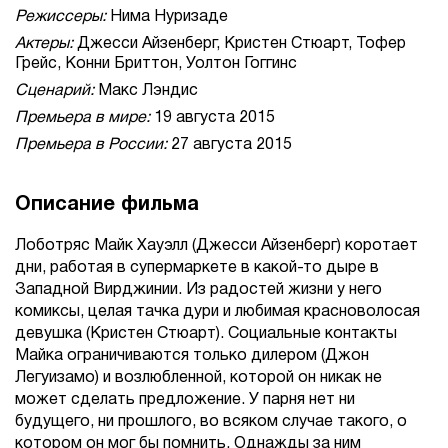
Режиссеры:
Нима Нуризаде
Актеры:
Джесси Айзенберг, Кристен Стюарт, Тофер
Грейс, Конни Бриттон, Уолтон Гоггинс
Сценарий:
Макс Лэндис
Премьера в мире:
19 августа 2015
Премьера в России:
27 августа 2015
Описание фильма
Лоботряс Майк Хауэлл (Джесси Айзенберг) коротает
дни, работая в супермаркете в какой-то дыре в
Западной Вирджинии. Из радостей жизни у него
комиксы, целая тачка дури и любимая красноволосая
девушка (Кристен Стюарт). Социальные контакты
Майка ограничиваются только дилером (Джон
Легуизамо) и возлюбленной, которой он никак не
может сделать предложение. У парня нет ни
будущего, ни прошлого, во всяком случае такого, о
котором он мог бы помнить. Однажды за ним