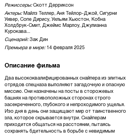
Режиссеры:
Скотт Дерриксон
Актеры:
Майлз Теллер, Аня Тейлор-Джой, Сигурни
Уивер, Сопе Дирису, Уильям Хьюстон, Кобна
Холдбрук-Смит, Джеймс Марлоу, Джулианна
Курокава...
Сценарий:
Зак Дин
Премьера в мире:
14 февраля 2025
Описание фильма
Два высококвалифицированных снайпера из элитных
отрядов спецназа выполняют загадочную и опасную
миссию. Они назначены на посты в сторожевых
башнях на противоположных сторонах строго
засекреченного, глубокого и непроходимого ущелья.
Изо дня в день они защищают мир от таинственного
зла, которое скрывается внутри. Снайперам
приходится общаться на расстоянии, пытаясь
сохранять бдительность в борьбе с невидимым