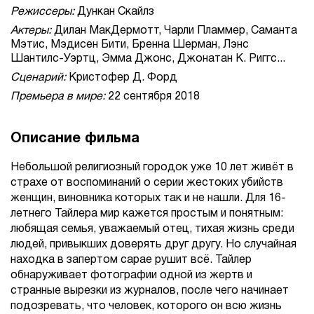
Режиссеры:
Дункан Скайлз
Актеры:
Дилан МакДермотт, Чарли Пламмер, Саманта
Мэтис, Мэдисен Бити, Бренна Шерман, Лэнс
Шантилс-Уэртц, Эмма Джонс, Джонатан К. Риггс...
Сценарий:
Кристофер Д. Форд
Премьера в мире:
22 сентября 2018
Описание фильма
Небольшой религиозный городок уже 10 лет живёт в
страхе от воспоминаний о серии жестоких убийств
женщин, виновника которых так и не нашли. Для 16-
летнего Тайлера мир кажется простым и понятным:
любящая семья, уважаемый отец, тихая жизнь среди
людей, привыкших доверять друг другу. Но случайная
находка в запертом сарае рушит всё. Тайлер
обнаруживает фотографии одной из жертв и
странные вырезки из журналов, после чего начинает
подозревать, что человек, которого он всю жизнь