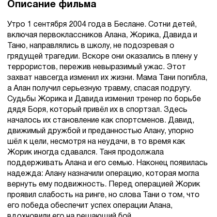
Описание фильма
Утро 1 сентября 2004 года в Беслане. Сотни детей,
включая первоклассников Алана, Жорика, Давида и
Таню, направлялись в школу, не подозревая о
грядущей трагедии. Вскоре они оказались в плену у
террористов, пережив невыразимый ужас. Этот
захват навсегда изменил их жизни. Мама Тани погибла,
а Алан получил серьезную травму, спасая подругу.
Судьбы Жорика и Давида изменил тренер по борьбе
дядя Боря, который привёл их в спортзал. Здесь
началось их становление как спортсменов. Давид,
движимый дружбой и преданностью Алану, упорно
шёл к цели, несмотря на неудачи, в то время как
Жорик иногда сдавался. Таня продолжала
поддерживать Алана и его семью. Наконец появилась
надежда: Алану назначили операцию, которая могла
вернуть ему подвижность. Перед операцией Жорик
проявил слабость на ринге, но слова Тани о том, что
его победа обеспечит успех операции Алана,
вдохновили его на решающий бой.