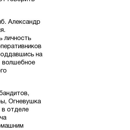
мб. Александр
я.
ь личность
оперативников
поддавшись на
т волшебное
ого
 бандитов,
ры, Огневушка
 в отделе
ча
домашним