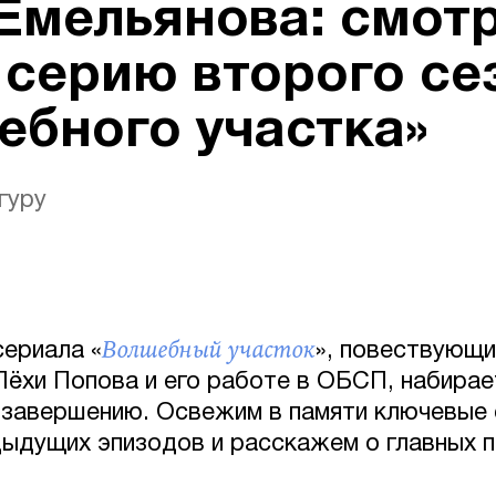
Емельянова: смот
 серию второго се
ебного участка»
гуру
Волшебный участок
сериала «
», повествующи
Лёхи Попова и его работе в ОБСП, набира
 завершению. Освежим в памяти ключевы
ыдущих эпизодов и расскажем о главных п