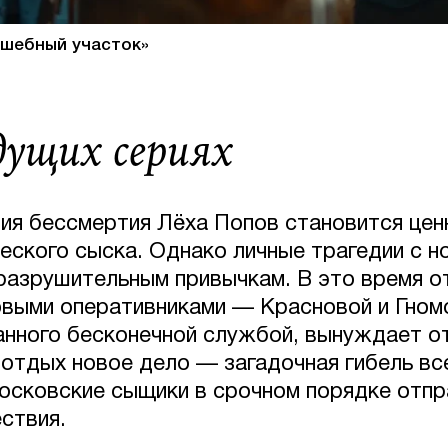
лшебный участок»
дущих сериях
ия бессмертия Лёха Попов становится це
еского сыска. Однако личные трагедии с н
 разрушительным привычкам. В это время о
овыми оперативниками — Красновой и Гном
анного бесконечной службой, вынуждает о
отдых новое дело — загадочная гибель вс
осковские сыщики в срочном порядке отпр
ствия.