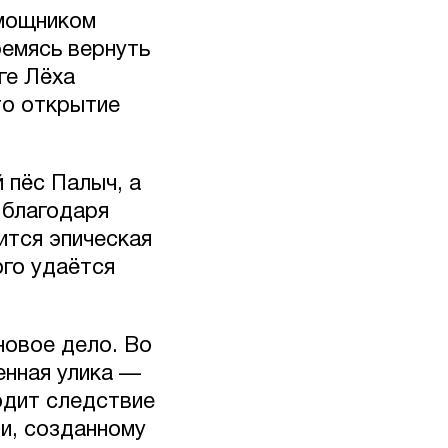
мощником
ремясь вернуть
ге Лёха
то открытие
 пёс Палыч, а
 благодаря
ится эпическая
ого удаётся
новое дело. Во
енная улика —
одит следствие
ии, созданному