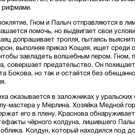
 рифмами.
роклятие, Гном и Палыч отправляются в ли
ашается помочь, но выдвигает свои услови
аяц допрашивает тролля, пытаясь выяснит
Ворон, выполняя приказ Кощея, ищет среди 
 чтобы завладеть волшебным пером. Гном, 
а, совершает предательство. Он похищае
та Бокова, но так и остаётся без обещанн
я.
ёха оказывается в заложниках у уральских
лу-мастера у Мерлина. Хозяйка Медной го
ержат его в плену. Краснова обнаруживает
тефакты чёрного колдуна, лишившего Палы
 облика. Колдун, который находился под 