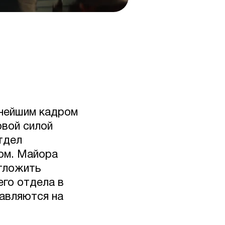
ннейшим кадром
овой силой
тдел
ом. Майора
тложить
его отдела в
авляются на