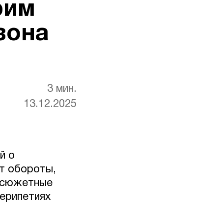
рим
зона
3 мин.
13.12.2025
й о
ет обороты,
е сюжетные
ерипетиях