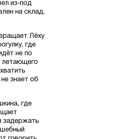
шел из-под
влен на склад,
евращает Лёху
огулку, где
идёт не по
и летающего
ехватить
 не знает об
кина, где
ищает
я задержать
олшебный
ют говорить