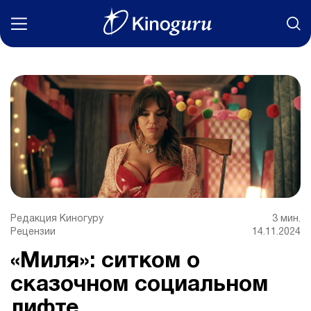
Фильмы
Статьи
Сериалы
Новости
Подборки
Редакция Киногуру
3 мин.
Рецензии
14.11.2024
Рецензии
«Миля»: ситком о
О нас
сказочном социальном
лифте
Авторы