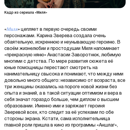
Кадр из сериала «Миля»
Миля
«
» цепляет в первую очередь своими
персонажами. Карина Зверева создала очень
обаятельную, искреннюю и неунывающую героиню. В
своём жизнелюбии и простодушии Миля напоминает
«прекрасную няню» Анастасии Заворотнюк, любимую
многими с детства. По мере развития сюжета её
юные помощницы перестают смотреть на
нанимательницу свысока и понимают, что между ними
довольно много общего: независимо от возраста, все
три женщины оказались на пороге новой жизни без
опыта и знаний, а в такой ситуации оптимизм и вера в
себя значат гораздо больше, чем диплом о высшем
образовании. Именно ими и заряжает героиня
Зверевой всех, кто следит за её успехами по обе
стороны экрана. Кстати, сама исполнительница
главной роли пришла в кино из программы «Аншлаг»,