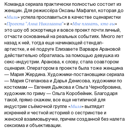
Команда сериала практически полностью состоит из
женщин. Для режиссёра Оксаны Мафагел, которая до
Мили
«
» успела прославиться в качестве сценаристки
Проекта "Анна Николаевна"
Мне плевать, кто вы
«
» и «
»
это шоу об эскортнице и вовсе проект почти личный,
отчасти основанный на реальных событиях. Много лет
назад к ней, тогда еще начинающей стендап-
артистке, и её подруге Елизавете Варваре Арановой
действительно обратилась за помощью девушка из
секс-индустрии. Аранова, к слову, стала соавтором
сценария. Оператором в проекте была тоже женщина
— Мария Жердина. Художники-постановщики сериала
— Мария Степанова и Дарья Денисова, художники по
костюмам — Евгения Дьякова и Ольга Чернобровина,
художник по гриму — Ольга Коробейник. Благодаря
такой, прямо скажем, все еще нетипичной для
Миля
индустрии съёмочной группе «
» выглядит
искренней и честной историей о сестринстве и
женской взаимовыручке, причем созданной без налета
сексизма и объективации.