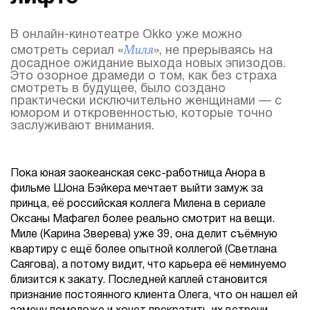
В онлайн-кинотеатре Okko уже можно
Миля
смотреть сериал «
», не прерываясь на
досадное ожидание выхода новых эпизодов.
Это озорное драмеди о том, как без страха
смотреть в будущее, было создано
практически исключительно женщинами — с
юмором и откровенностью, которые точно
заслуживают внимания.
Пока юная заокеанская секс-работница Анора в
фильме Шона Бэйкера мечтает выйти замуж за
принца, её российская коллега Милена в сериале
Оксаны Мафагел более реально смотрит на вещи.
Миле (Карина Зверева) уже 39, она делит съёмную
квартиру с ещё более опытной коллегой (Светлана
Саягова), а потому видит, что карьера её неминуемо
близится к закату. Последней каплей становится
признание постоянного клиента Олега, что он нашел ей