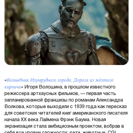
Волшебник Изумрудного города. Дорога из жёлтого
«
кирпича
» Игоря Волошина, в прошлом известного
режиссера артхаусных фильмов, — первая часть
запланированной франшизы по романам Александра
Волкова, которые выходили с 1939 года как пересказ
для советских читателей книг американского писателя
начала XX века Лаймена Фрэнк Баума. Новая
экранизация стала амбициозным проектом, вобрав в
себя все уровни сложности: дети, животные, CGI,