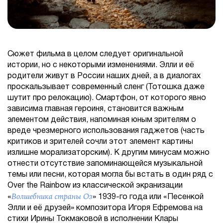
Сюжет фильма в целом следует оригинальной
истории, но с некоторыми изменениями. Элли и её
родители живут в России наших дней, а в диалогах
проскальзывает современный сленг (Тотошка даже
шутит про релокацию). Смартфон, от которого явно
зависима главная героиня, становится важным
элементом действия, напоминая юным зрителям о
вреде чрезмерного использования гаджетов (часть
критиков и зрителей сочли этот элемент картины
излишне морализаторским). К другим минусам можно
отнести отсутствие запоминающейся музыкальной
темы или песни, которая могла бы встать в один ряд с
Over the Rainbow из классической экранизации
Волшебника страны Оз
«
» 1939-го года или «Песенкой
Элли и её друзей» композитора Игоря Ефремова на
стихи Ирины Токмаковой в исполнении Клары