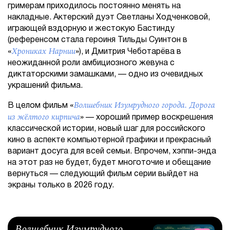
гримерам приходилось постоянно менять на
накладные. Актерский дуэт Светланы Ходченковой,
играющей вздорную и жестокую Бастинду
(референсом стала героиня Тильды Суинтон в
Хрониках Нарнии
«
»), и Дмитрия Чеботарёва в
неожиданной роли амбициозного жевуна с
диктаторскими замашками, — одно из очевидных
украшений фильма.
Волшебник Изумрудного города. Дорога
В целом фильм «
из жёлтого кирпича
» — хороший пример воскрешения
классической истории, новый шаг для российского
кино в аспекте компьютерной графики и прекрасный
вариант досуга для всей семьи. Впрочем, хэппи-энда
на этот раз не будет, будет многоточие и обещание
вернуться — следующий фильм серии выйдет на
экраны только в 2026 году.
Волшебник Изумрудного