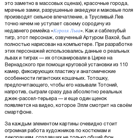
это заметно в массовых сценах), красочные города,
мрачные замки, разрушенные акведуки и маковые поля
производят сильное впечатление, а Трусливый Лев
точно ничем не уступает своему сородичу из
Короля Льва
недавнего ремейка «
». Как и саблезубый
тигр, этот персонаж, озвученный Артуром Вахой, был
полностью нарисован на компьютере. При разработке
этих персонажей использовались данные о реальных
львах и тиграх — их отсканировали в Цирке на
Вернадского при помощи круговой установки из 110
камер, фиксирующих пластику и анатомические
особенности гигантских кошачьих. Тотошку,
предпочитающего, чтобы его называли Тотоний,
напротив, сыграли сразу два абсолютно реальных
джек-рассел-терьера — и еще один щенок
появляется на видео, которое Элли смотрит на своём
смартфоне.
За каждым элементом картины очевидно стоит
огромная работа художников по костюмам и
декорациям, создавших не только общий фон