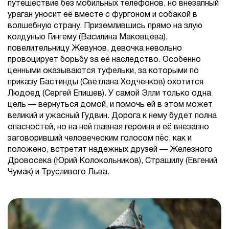
путешествие без мобильных телефонов, но внезапный
ураган уносит её вместе с фургоном и собакой в
волшебную страну. Приземлившись прямо на злую
колдунью Гингему (Василина Маковцева),
повелительницу Жевунов, девочка невольно
провоцирует борьбу за её наследство. Особенно
ценными оказываются туфельки, за которыми по
приказу Бастинды (Светлана Ходченков) охотится
Людоед (Сергей Епишев). У самой Элли только одна
цель — вернуться домой, и помочь ей в этом может
великий и ужасный Гудвин. Дорога к нему будет полна
опасностей, но на ней главная героиня и её внезапно
заговоривший человеческим голосом пёс, как и
положено, встретят надежных друзей — Железного
Дровосека (Юрий Колокольников), Страшилу (Евгений
Чумак) и Трусливого Льва.