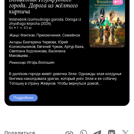
6.3
города. Дорога из жёлтого
кирпича
Volshebnik Izumrudnogo goroda. Doroga iz
zhyoltogo kirpicha (2024)
6+ • 1 ч. 43 м.
Жанр:
Фэнтези, Приключения, Семейное
Актеры:
Екатерина Червова, Юрий
Колокольников, Евгений Чумак, Артур Ваха,
Светлана Ходченкова, Василина
Маковцева...
Режиссер:
Игорь Волошин
В далёком городе живёт девочка Элли. Однажды злая колдунья
Гингема наколдовала ураган, который унёс Элли и ее собачку
Тотошку в страну Жевунов. Чтобы вернуться домой,...
Подробнее
Поделиться