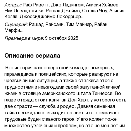
Актеры:
Риф Риветт, Джо Лидингем, Алисия Хеймер,
Ник Левандовски, Рашал Джеймс, Стелла Чоу, Алисия
Келли, Джессиджеймс Локоррьер...
Сценарий:
Рашад Райсани, Тим Майнир, Райан
Мерфи...
Премьера в мире:
9 октября 2025
Описание сериала
Это история разношёрстной команды пожарных,
парамедиков и полицейских, которые реагируют на
чрезвычайные ситуации, а также сталкиваются с
трудностями и невзгодами своей запутанной личной
жизни в столице американского штата Теннесси. Во
главе отряда стоит капитан Дон Харт, у которого есть
две страсти — служба и родео. Давняя семейная
тайна неожиданно выходит на свет, и это омрачает
трудовые будни главного героя. У его коллег тоже
множество увлечений и проблем, но это не мешает им