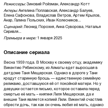
Режиссеры:
Зиновий Ройзман, Александр Котт
Актеры:
Ангелина Поплавская, Александр Балуев,
Елена Сафонова, Владислав Ветров, Артем Крылов,
Анар, Галина Польских, Иван Колесников...
Сценарий:
Леонид Порохня, Анна Суворова, Наталья
Сиривля...
Премьера в мире:
1 января 2025
Описание сериала
Весна 1959 года. В Москву к своему отцу, академику
Викентию Рябинскому, из Алматы едет выросшая в
детдоме Таня Мещерская. Однако в дороге у Тани
крадут старинную брошь — единственную семейную
реликвию, доставшуюся ей от покойной матери. Но у
девушки остается письмо, которое оставила перед
смертью её мать – княгиня Лиля Мещерская, да и
внешне Таня является копией Лили. Викентий счастлив
обрести дочь, так как он очень любил её мать, однако