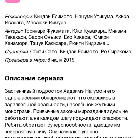
Режиссеры:
Киндзи Ёсимото, Нацуми Утинума, Акира
Иванага, Масаюки Иимура...
Актеры:
Тосинари Фукамати, Юки Кувахара, Минами
Такахаси, Саори Онъиси, Ёко Хикаса, Юмири
Ханамори, Тэцуя Какихара, Рюити Кидзима...
Сценарий:
Сёити Сато, Киндзи Ёсимото, Рё Сиракомэ
Премьера в мире:
8 июля 2019
Описание сериала
Застенчивый подросток Хадзимэ Нагумо и его
одноклассники обнаруживают, что оказались в
параллельной реальности, населённой жуткими
монстрами. Привычные законы мироздания здесь не
работают, а на каждом шагу поджидают опасности.
Ребята обретают суперспособности, дающие им
невероятную силу. Они начинают упорно